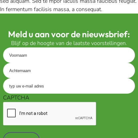
sed aliquam. Sed te mpor iaculis massa faucibus feugiat.
In fermentum facilisis massa, a consequat.
Meld u aan voor de nieuwsbrief:
Blijf op de hoogte van de laatste voorstellingen.
Voornaam
Achternaam
Voer
uw
CAPTCHA
e-
mailadres
in
(Vereist)