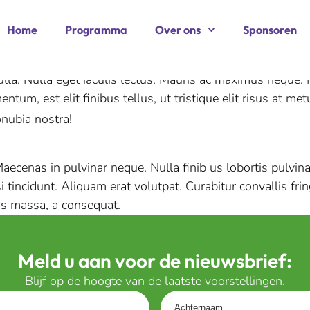
Home
Programma
Over ons
Sponsoren
nulla. Nulla eget iaculis lectus. Mauris ac maximus neque.
tum, est elit finibus tellus, ut tristique elit risus at met
onubia nostra!
aecenas in pulvinar neque. Nulla finib us lobortis pulvina
si tincidunt. Aliquam erat volutpat. Curabitur convallis fri
sis massa, a consequat.
Meld u aan voor de nieuwsbrief:
Blijf op de hoogte van de laatste voorstellingen.
Achternaam