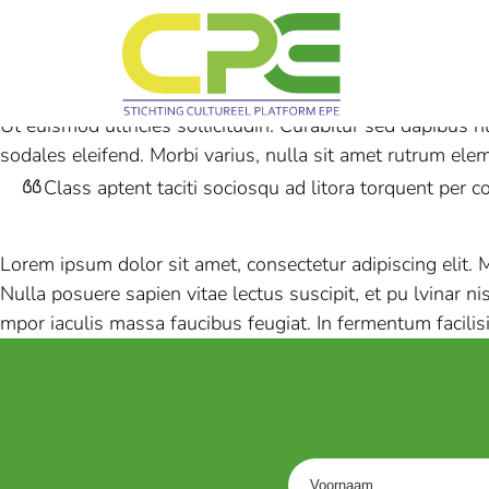
Ut euismod ultricies sollicitudin. Curabitur sed dapibus 
sodales eleifend. Morbi varius, nulla sit amet rutrum elemen
Class aptent taciti sociosqu ad litora torquent per c
Lorem ipsum dolor sit amet, consectetur adipiscing elit. M
Nulla posuere sapien vitae lectus suscipit, et pu lvinar ni
mpor iaculis massa faucibus feugiat. In fermentum facili
Voornaam