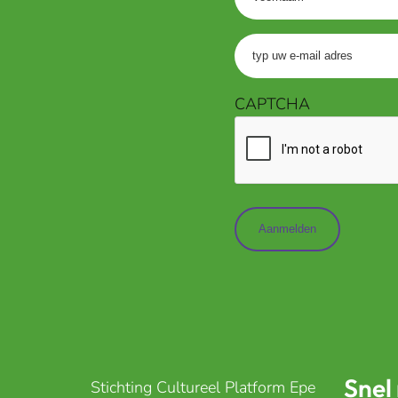
Voer
uw
e-
CAPTCHA
mailadres
in
(Vereist)
Snel
Stichting Cultureel Platform Epe