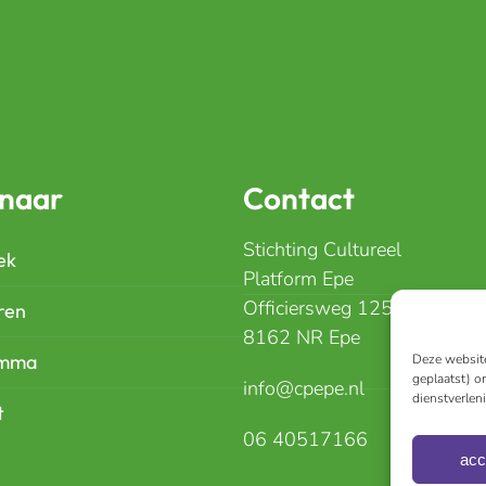
 naar
Contact
Stichting Cultureel
ek
Platform Epe
Officiersweg 125
ren
8162 NR Epe
amma
Deze website
geplaatst) o
info@cpepe.nl
dienstverlen
t
06 40517166
acc