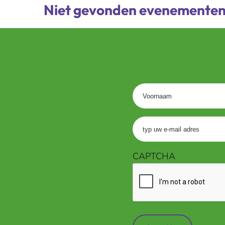
Niet gevonden evenemente
Voornaam
Voer
uw
e-
CAPTCHA
mailadres
in
(Vereist)