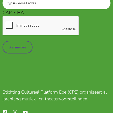
Voer
uw
CAPTCHA
e-
mailadres
in
(Vereist)
Stichting Cultureel Platform Epe (CPE) organiseert al
jarenlang muziek- en theatervoorstellingen.