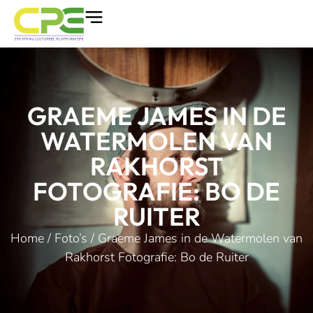
GRAEME JAMES IN DE
WATERMOLEN VAN
RAKHORST
FOTOGRAFIE: BO DE
RUITER
Home
/
Foto’s
/ Graeme James in de Watermolen van
Rakhorst Fotografie: Bo de Ruiter