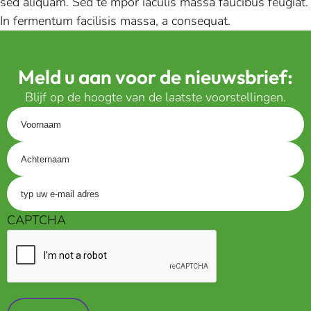
sed aliquam. Sed te mpor iaculis massa faucibus feugiat.
In fermentum facilisis massa, a consequat.
Meld u aan voor de nieuwsbrief:
Blijf op de hoogte van de laatste voorstellingen.
Voornaam
Achternaam
Voer
uw
CAPTCHA
e-
mailadres
in
(Vereist)